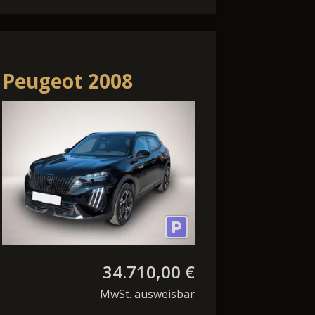
Peugeot 2008
Hybrid 145 GT El.
Panodach Navi
Massagesitz
34.710,00 €
MwSt. ausweisbar