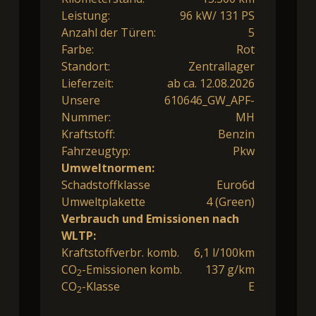
Leistung:
96 kW/ 131 PS
Anzahl der Türen:
5
Farbe:
Rot
Standort:
Zentrallager
Lieferzeit:
ab ca. 12.08.2026
Unsere
610646_GW_APF-
Nummer:
MH
Kraftstoff:
Benzin
Fahrzeugtyp:
Pkw
Umweltnormen:
Schadstoffklasse
Euro6d
Umweltplakette
4 (Green)
Verbrauch und Emissionen nach
WLTP:
Kraftstoffverbr. komb.
6,1 l/100km
CO
-Emissionen komb.
137 g/km
2
CO
-Klasse
E
2