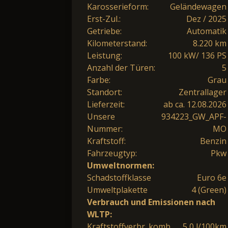
Karosserieform:
Geländewagen
Erst-Zul.:
Dez / 2025
Getriebe:
Automatik
Kilometerstand:
8.220 km
Leistung:
100 kW/ 136 PS
Anzahl der Türen:
5
Farbe:
Grau
Standort:
Zentrallager
Lieferzeit:
ab ca. 12.08.2026
Unsere
934223_GW_APF-
Nummer:
MO
Kraftstoff:
Benzin
Fahrzeugtyp:
Pkw
Umweltnormen:
Schadstoffklasse
Euro 6e
Umweltplakette
4 (Green)
Verbrauch und Emissionen nach
WLTP:
Kraftstoffverbr. komb.
5,0 l/100km