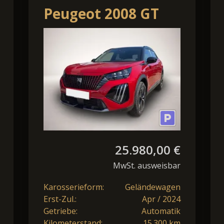
Peugeot 2008 GT
1.2 PureTech 130
EU6d Navi LED
Klimaauto
25.980,00 €
MwSt. ausweisbar
Karosserieform:
Geländewagen
Erst-Zul.:
Apr / 2024
Getriebe:
Automatik
Kilometerstand:
15.300 km