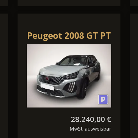
Peugeot 2008 GT PT
130 EAT8 GP GJR
NAV KAM CarPlay
Navi
28.240,00 €
MwSt. ausweisbar