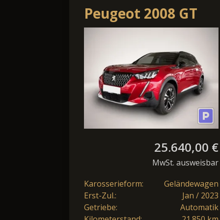
Peugeot 2008 GT
PureTech 130 EAT8
25.640,00 €
MwSt. ausweisbar
Karosserieform:
Geländewagen
Erst-Zul.:
Jan / 2023
Getriebe:
Automatik
Kilometerstand:
21.850 km