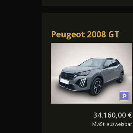
Peugeot 2008 GT
EXCLUSIVE HYBRID
145 e-DSC6 ACC
PANO NAV
34.160,00 €
MwSt. ausweisbar