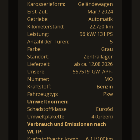
Karosserieform:
Geländewagen
Erst-Zul.:
Mär / 2024
Getriebe:
Automatik
Kilometerstand:
22.720 km
Leistung:
96 kW/ 131 PS
Anzahl der Türen:
5
Farbe:
Grau
Standort:
Zentrallager
Lieferzeit:
ab ca. 12.08.2026
Unsere
557519_GW_APF-
Nummer:
MO
Kraftstoff:
Benzin
Fahrzeugtyp:
Pkw
Umweltnormen:
Schadstoffklasse
Euro6d
Umweltplakette
4 (Green)
Verbrauch und Emissionen nach
WLTP:
Kraftstoffverbr. komb.
6,1 l/100km