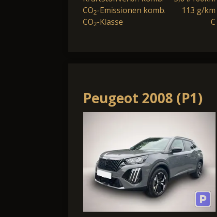
CO
-Emissionen komb.
113 g/km
2
CO
-Klasse
C
2
Peugeot 2008 (P1)
(11.2019->) Allure