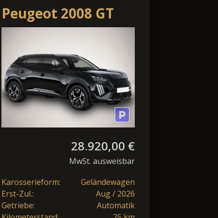
Peugeot 2008 GT
HYBRID 145 eDSC
AHK*Android
Auto*SHZ*Alc
28.920,00 €
MwSt. ausweisbar
Karosserieform:
Geländewagen
Erst-Zul.:
Aug / 2026
Getriebe:
Automatik
Kilometerstand:
25 km