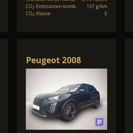
CO
-Emissionen komb.
137 g/km
2
CO
-Klasse
E
2
Peugeot 2008
Allure Pack
PureTech 130 EAT8