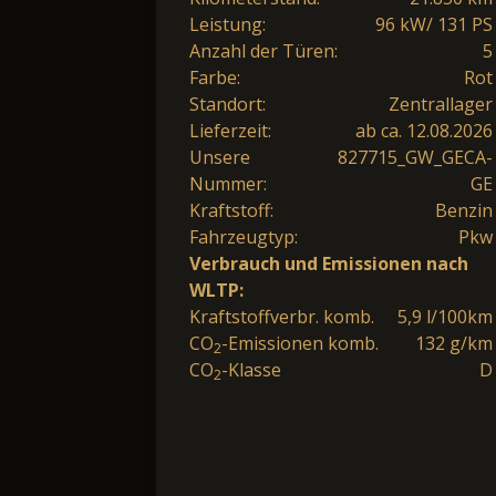
Leistung:
96 kW/ 131 PS
Anzahl der Türen:
5
Farbe:
Rot
Standort:
Zentrallager
Lieferzeit:
ab ca. 12.08.2026
Unsere
827715_GW_GECA-
Nummer:
GE
Kraftstoff:
Benzin
Fahrzeugtyp:
Pkw
Verbrauch und Emissionen nach
WLTP:
Kraftstoffverbr. komb.
5,9 l/100km
CO
-Emissionen komb.
132 g/km
2
CO
-Klasse
D
2