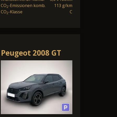
CO
-Emissionen komb.
113 g/km
2
CO
-Klasse
C
2
Peugeot 2008 GT
PureTech 130 EAT8