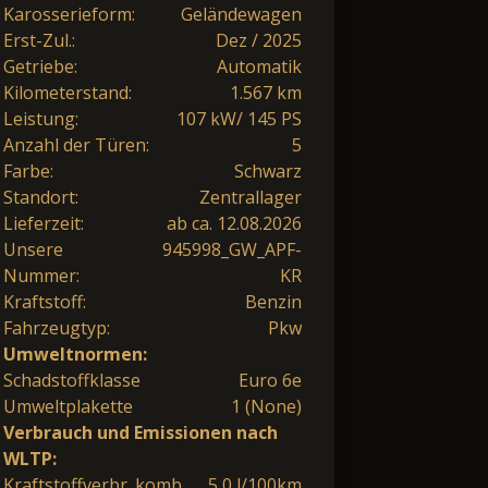
Karosserieform:
Geländewagen
Erst-Zul.:
Dez / 2025
Getriebe:
Automatik
Kilometerstand:
1.567 km
Leistung:
107 kW/ 145 PS
Anzahl der Türen:
5
Farbe:
Schwarz
Standort:
Zentrallager
Lieferzeit:
ab ca. 12.08.2026
Unsere
945998_GW_APF-
Nummer:
KR
Kraftstoff:
Benzin
Fahrzeugtyp:
Pkw
Umweltnormen:
Schadstoffklasse
Euro 6e
Umweltplakette
1 (None)
Verbrauch und Emissionen nach
WLTP:
Kraftstoffverbr. komb.
5,0 l/100km