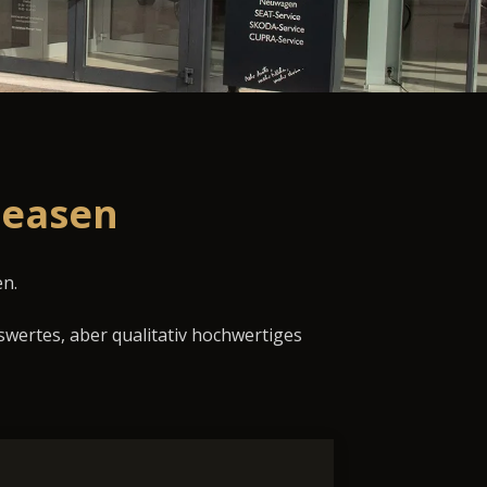
leasen
en.
swertes, aber qualitativ hochwertiges