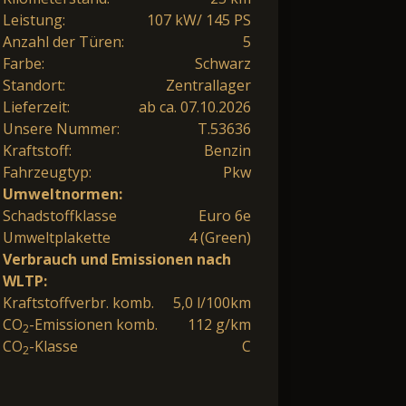
Leistung:
107 kW/ 145 PS
Anzahl der Türen:
5
Farbe:
Schwarz
Standort:
Zentrallager
Lieferzeit:
ab ca. 07.10.2026
Unsere Nummer:
T.53636
Kraftstoff:
Benzin
Fahrzeugtyp:
Pkw
Umweltnormen:
Schadstoffklasse
Euro 6e
Umweltplakette
4 (Green)
Verbrauch und Emissionen nach
WLTP:
Kraftstoffverbr. komb.
5,0 l/100km
CO
-Emissionen komb.
112 g/km
2
CO
-Klasse
C
2