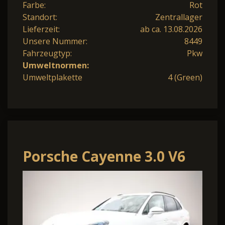
Farbe:
Rot
Standort:
Zentrallager
Lieferzeit:
ab ca. 13.08.2026
Unsere Nummer:
8449
Fahrzeugtyp:
Pkw
Umweltnormen:
Umweltplakette
4 (Green)
Porsche Cayenne 3.0 V6
340 Pano LED StandH
ParkAs LM21Z