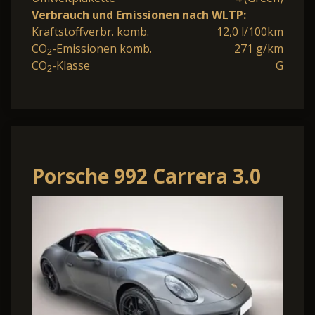
Verbrauch und Emissionen nach WLTP:
Kraftstoffverbr. komb.
12,0 l/100km
CO
-Emissionen komb.
271 g/km
2
CO
-Klasse
G
2
Porsche 992 Carrera 3.0
Targa 4 GTS,LED-Matrix
,Paket Carbo.