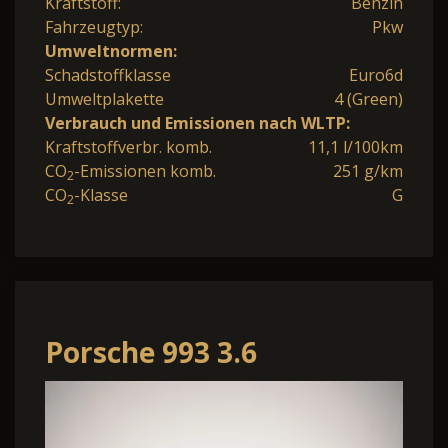
Kraftstoff:
Benzin
Fahrzeugtyp:
Pkw
Umweltnormen:
Schadstoffklasse
Euro6d
Umweltplakette
4 (Green)
Verbrauch und Emissionen nach WLTP:
Kraftstoffverbr. komb.
11,1 l/100km
CO
-Emissionen komb.
251 g/km
2
CO
-Klasse
G
2
Porsche 993 3.6
Turbo*1.Hand*PZ
Scheckheft*deutsch