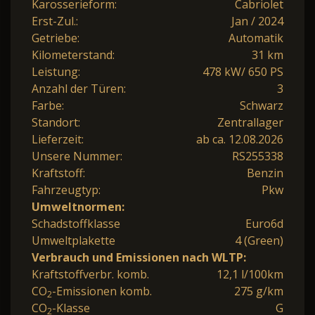
Karosserieform:
Cabriolet
Erst-Zul.:
Jan / 2024
Getriebe:
Automatik
Kilometerstand:
31 km
Leistung:
478 kW/ 650 PS
Anzahl der Türen:
3
Farbe:
Schwarz
Standort:
Zentrallager
Lieferzeit:
ab ca. 12.08.2026
Unsere Nummer:
RS255338
Kraftstoff:
Benzin
Fahrzeugtyp:
Pkw
Umweltnormen:
Schadstoffklasse
Euro6d
Umweltplakette
4 (Green)
Verbrauch und Emissionen nach WLTP:
Kraftstoffverbr. komb.
12,1 l/100km
CO
-Emissionen komb.
275 g/km
2
CO
-Klasse
G
2