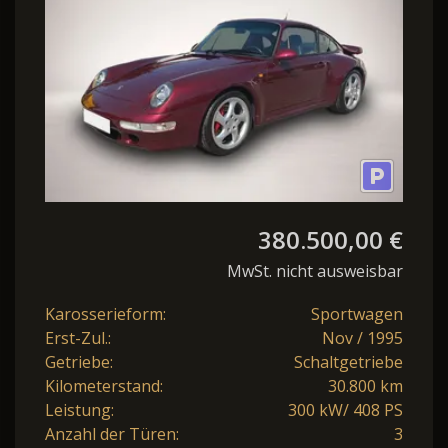
380.500,00 €
MwSt. nicht ausweisbar
Karosserieform:
Sportwagen
Erst-Zul.:
Nov / 1995
Getriebe:
Schaltgetriebe
Kilometerstand:
30.800 km
Leistung:
300 kW/ 408 PS
Anzahl der Türen:
3