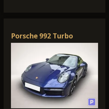
Porsche 992 Turbo
S,Sport
AGA,Liftsystem,Panodach
478 k.