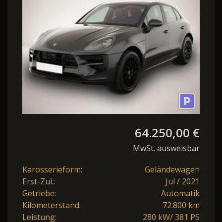
1. Han
64.250,00 €
MwSt. ausweisbar
Karosserieform:
Geländewagen
Erst-Zul.:
Jul / 2021
Getriebe:
Automatik
Kilometerstand:
72.800 km
Leistung:
280 kW/ 381 PS