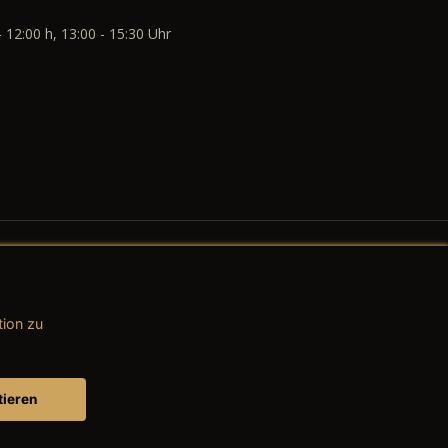
- 12:00 h, 13:00 - 15:30 Uhr
tion zu
AGB (Teile & Zubehör)
AGB (Dienstleistungen)
tieren