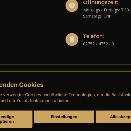
Öffnungszeit:
Montags - Freitags: 7:30 
Samstags: Uhr
Telefon:
02752 / 4752 - 0
enden Cookies
liches
e verwendet Cookies und ähnliche Technologien, um die Basisfunk
ressum
→ AGB (Neuwagen)
→ 
 und um Zusatzfunktionen zu bieten.
nschutzerklärung
→ AGB (Gebrauchtwagen)
→ 
endige
Einstellungen
Alle akzep
ptieren