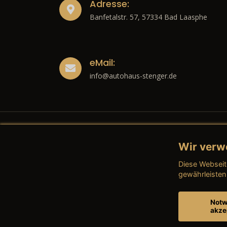
Adresse:
Banfetalstr. 57, 57334 Bad Laasphe
eMail:
info@autohaus-stenger.de
Wir verw
Recht
Diese Webseit
→ Imp
gewährleisten
→ Date
Notw
akze