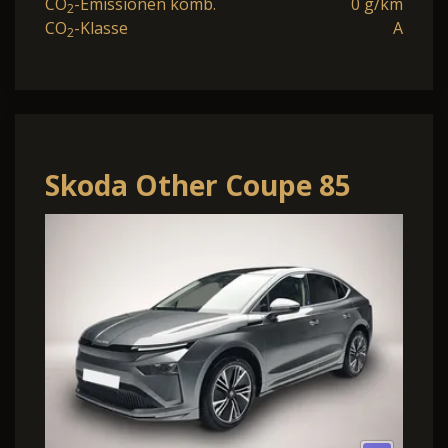
CO
-Emissionen komb.
0 g/km
2
CO
-Klasse
A
2
Skoda Other Coupe 85
Selection 82KWH AHK
Pano