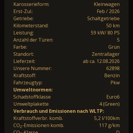
Karosserieform:
Kleinwagen
Erst-Zul.:
Feb / 2026
Getriebe:
Schaltgetriebe
Kilometerstand:
50 km
Leistung:
59 kW/ 80 PS
Anzahl der Türen:
5
Farbe:
Grün
Standort:
Zentrallager
Lieferzeit:
ab ca. 12.08.2026
Unsere Nummer:
62898
Kraftstoff:
Benzin
Fahrzeugtyp:
Pkw
Umweltnormen:
Schadstoffklasse
Euro6
Umweltplakette
4 (Green)
Verbrauch und Emissionen nach WLTP:
Kraftstoffverbr. komb.
5,2 l/100km
CO
-Emissionen komb.
117 g/km
2
CO
-Klasse
D