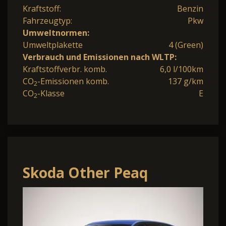
Kraftstoff:
Benzin
Fahrzeugtyp:
Pkw
Umweltnormen:
Umweltplakette
4 (Green)
Verbrauch und Emissionen nach WLTP:
Kraftstoffverbr. komb.
6,0 l/100km
CO
-Emissionen komb.
137 g/km
2
CO
-Klasse
E
2
Skoda Other Peaq
SELECTION 60 JETZT
BESTELLBAR!!!