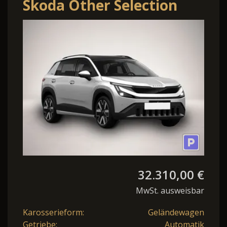
Skoda Other Selection
Selection 99kw
Förderfähig frei Beste.
32.310,00 €
MwSt. ausweisbar
Karosserieform:
Geländewagen
Getriebe:
Automatik