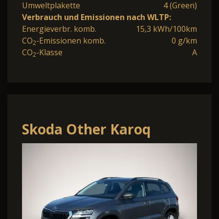
Umweltplakette
4 (Green)
Verbrauch und Emissionen nach WLTP:
Energieverbr. komb.
15,3 kWh/100km
CO
-Emissionen komb.
0 g/km
2
CO
-Klasse
A
2
Skoda Other Karoq
Selection 1.5 TSI
DSG|SHZ|ACC|KAMERA