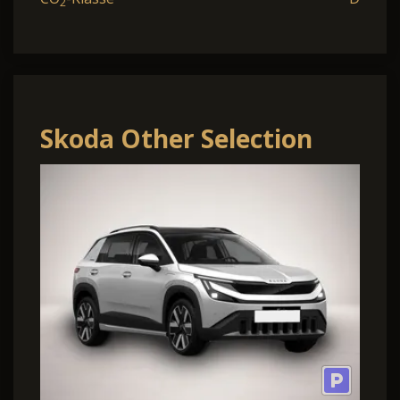
2
Skoda Other Selection
Selection 55kWh 155
Förderfähig frei .