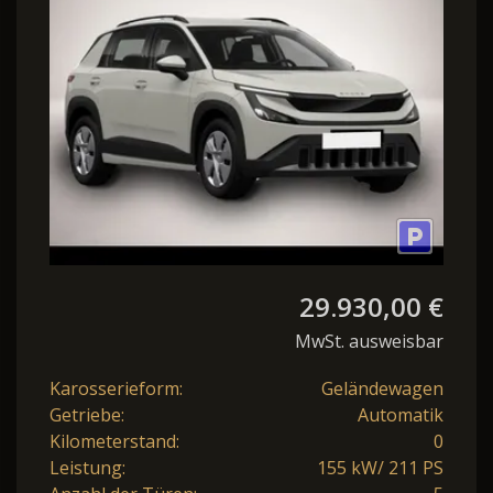
LINK,CLIMATRONIC
BESTELLFAHRZEUG
29.930,00 €
MwSt. ausweisbar
Karosserieform:
Geländewagen
Getriebe:
Automatik
Kilometerstand:
0
Leistung:
155 kW/ 211 PS