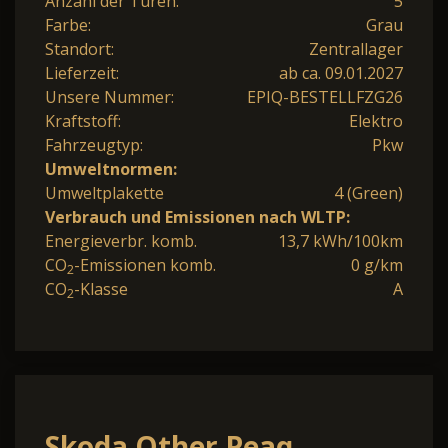
Anzahl der Türen:
5
Farbe:
Grau
Standort:
Zentrallager
Lieferzeit:
ab ca. 09.01.2027
Unsere Nummer:
EPIQ-BESTELLFZG26
Kraftstoff:
Elektro
Fahrzeugtyp:
Pkw
Umweltnormen:
Umweltplakette
4 (Green)
Verbrauch und Emissionen nach WLTP:
Energieverbr. komb.
13,7 kWh/100km
CO
-Emissionen komb.
0 g/km
2
CO
-Klasse
A
2
Skoda Other Peaq