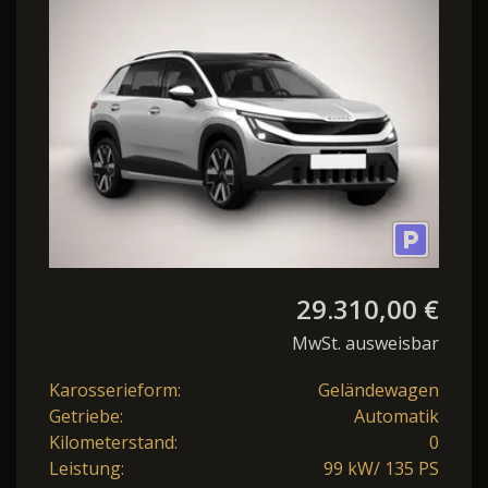
Förderfähig frei
Bestellba.
29.310,00 €
MwSt. ausweisbar
Karosserieform:
Geländewagen
Getriebe:
Automatik
Kilometerstand:
0
Leistung:
99 kW/ 135 PS