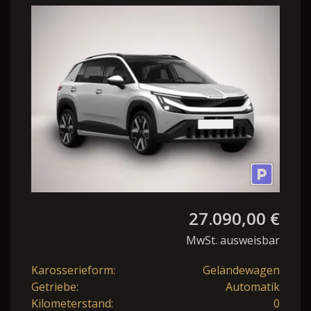
Essence 85KW
Förderfähig frei
Bestellba.
27.090,00 €
MwSt. ausweisbar
Karosserieform:
Geländewagen
Getriebe:
Automatik
Kilometerstand:
0