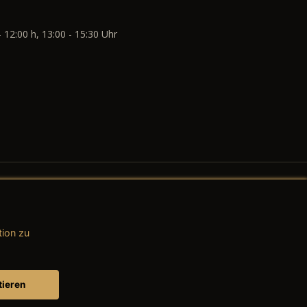
- 12:00 h, 13:00 - 15:30 Uhr
tion zu
AGB (Teile & Zubehör)
AGB (Dienstleistungen)
tieren