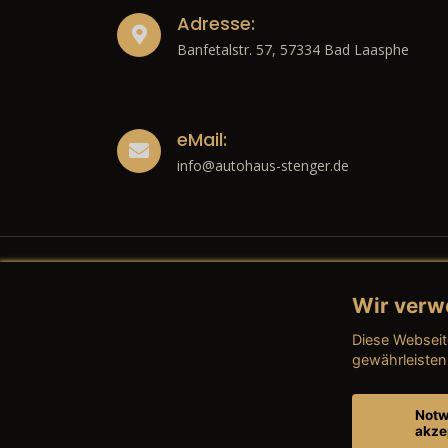
Adresse:
Banfetalstr. 57, 57334 Bad Laasphe
eMail:
info@autohaus-stenger.de
Wir verw
Recht
Diese Webseit
→ Imp
gewährleisten
→ Date
Notw
akze