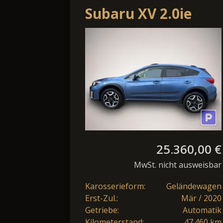
Subaru XV 2.0ie
Lineartronic
Platinum Leder
25.360,00 €
MwSt. nicht ausweisbar
Karosserieform:
Geländewagen
Erst-Zul.:
Mär / 2020
Getriebe:
Automatik
Kilometerstand:
47.460 km