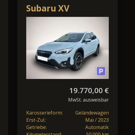
Subaru XV
(G24/G34)(2018)
19.770,00 €
MwSt. ausweisbar
Karosserieform:
Geländewagen
Erst-Zul.:
Mai / 2023
Getriebe:
Automatik
Kilometerstand:
50.000 km