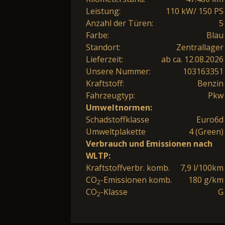
Leistung:
110 kW/ 150 PS
Anzahl der Türen:
5
Farbe:
Blau
Standort:
Zentrallager
Lieferzeit:
ab ca. 12.08.2026
Unsere Nummer:
103163351
Kraftstoff:
Benzin
Fahrzeugtyp:
Pkw
Umweltnormen:
Schadstoffklasse
Euro6d
Umweltplakette
4 (Green)
Verbrauch und Emissionen nach
WLTP:
Kraftstoffverbr. komb.
7,9 l/100km
CO
-Emissionen komb.
180 g/km
2
CO
-Klasse
G
2