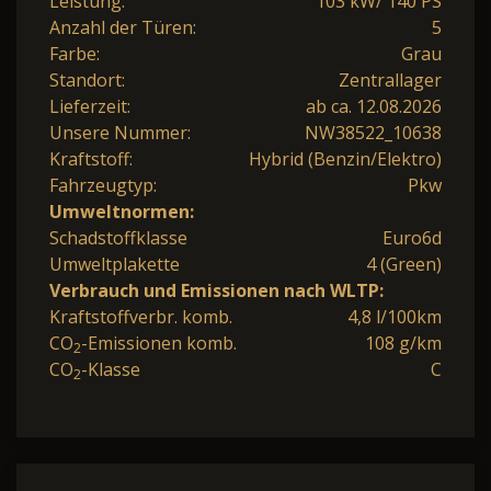
Leistung:
103 kW/ 140 PS
Anzahl der Türen:
5
Farbe:
Grau
Standort:
Zentrallager
Lieferzeit:
ab ca. 12.08.2026
Unsere Nummer:
NW38522_10638
Kraftstoff:
Hybrid (Benzin/Elektro)
Fahrzeugtyp:
Pkw
Umweltnormen:
Schadstoffklasse
Euro6d
Umweltplakette
4 (Green)
Verbrauch und Emissionen nach WLTP:
Kraftstoffverbr. komb.
4,8 l/100km
CO
-Emissionen komb.
108 g/km
2
CO
-Klasse
C
2