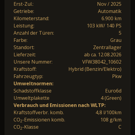
Erst-Zul.:
Nov / 2025
Getriebe:
Automatik
Kilometerstand:
6.900 km
Leistung:
103 kW/ 140 PS
Anzahl der Türen:
5
Farbe:
Grau
Standort:
Zentrallager
Lieferzeit:
ab ca. 12.08.2026
Unsere Nummer:
VFW38042_10602
Kraftstoff:
Hybrid (Benzin/Elektro)
Fahrzeugtyp:
Pkw
Umweltnormen:
Schadstoffklasse
Euro6d
Umweltplakette
4 (Green)
Verbrauch und Emissionen nach WLTP:
Kraftstoffverbr. komb.
4,8 l/100km
CO
-Emissionen komb.
108 g/km
2
CO
-Klasse
C
2