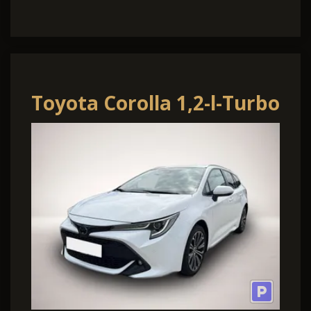
Toyota Corolla 1,2-l-Turbo
TS Team D Technik Paket
LED