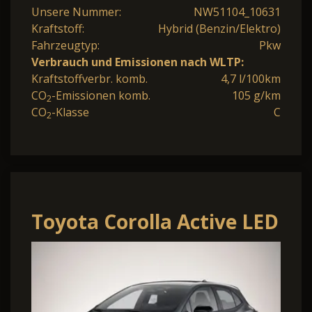
Unsere Nummer:
NW51104_10631
Kraftstoff:
Hybrid (Benzin/Elektro)
Fahrzeugtyp:
Pkw
Verbrauch und Emissionen nach WLTP:
Kraftstoffverbr. komb.
4,7 l/100km
CO
-Emissionen komb.
105 g/km
2
CO
-Klasse
C
2
Toyota Corolla Active LED
Nav DIgC Kam
10.5"Touch LM16"