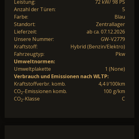
Leistung:
72 kW/ 98 PS
Anzahl der Türen:
5
Farbe:
Blau
Standort:
Zentrallager
Lieferzeit:
ab ca. 07.12.2026
Unsere Nummer:
GW-V2779
Kraftstoff:
Hybrid (Benzin/Elektro)
Fahrzeugtyp:
Pkw
Umweltnormen:
Umweltplakette
1 (None)
Verbrauch und Emissionen nach WLTP:
Kraftstoffverbr. komb.
4,4 l/100km
CO
-Emissionen komb.
100 g/km
2
CO
-Klasse
C
2