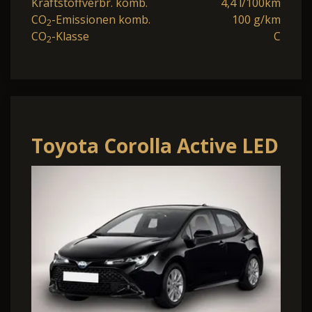
Kraftstoffverbr. komb.
4,4 l/100km
CO
-Emissionen komb.
100 g/km
2
CO
-Klasse
C
2
Toyota Corolla Active LED
Nav DIgC Kam
10.5"Touch LM16"