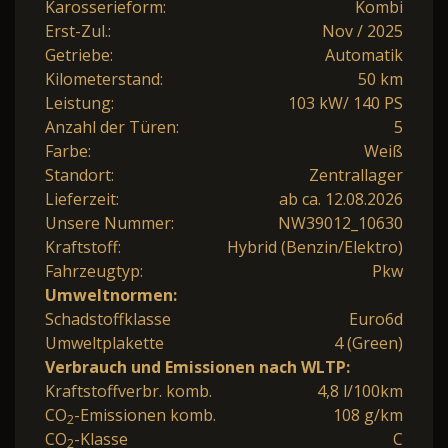
Karosserieform:
Kombi
Erst-Zul.:
Nov / 2025
Getriebe:
Automatik
Kilometerstand:
50 km
Leistung:
103 kW/ 140 PS
Anzahl der Türen:
5
Farbe:
Weiß
Standort:
Zentrallager
Lieferzeit:
ab ca. 12.08.2026
Unsere Nummer:
NW39012_10630
Kraftstoff:
Hybrid (Benzin/Elektro)
Fahrzeugtyp:
Pkw
Umweltnormen:
Schadstoffklasse
Euro6d
Umweltplakette
4 (Green)
Verbrauch und Emissionen nach WLTP:
Kraftstoffverbr. komb.
4,8 l/100km
CO
-Emissionen komb.
108 g/km
2
CO
-Klasse
C
2