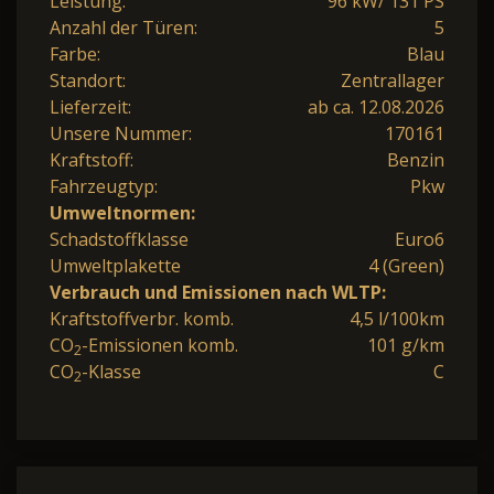
Leistung:
96 kW/ 131 PS
Anzahl der Türen:
5
Farbe:
Blau
Standort:
Zentrallager
Lieferzeit:
ab ca. 12.08.2026
Unsere Nummer:
170161
Kraftstoff:
Benzin
Fahrzeugtyp:
Pkw
Umweltnormen:
Schadstoffklasse
Euro6
Umweltplakette
4 (Green)
Verbrauch und Emissionen nach WLTP:
Kraftstoffverbr. komb.
4,5 l/100km
CO
-Emissionen komb.
101 g/km
2
CO
-Klasse
C
2