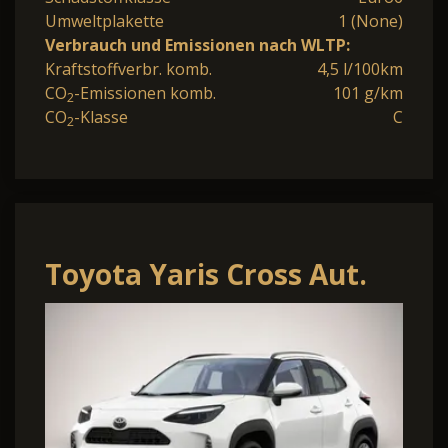
Umweltplakette
1 (None)
Verbrauch und Emissionen nach WLTP:
Kraftstoffverbr. komb.
4,5 l/100km
CO
-Emissionen komb.
101 g/km
2
CO
-Klasse
C
2
Toyota Yaris Cross Aut.
Kam Sitzhz. ACC 16"
CarPlay