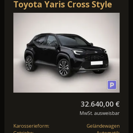
Toyota Yaris Cross Style
1.5 Hybrid AWD
130PS/96kW CVT 2026 1.5-
l-.
32.640,00 €
MwSt. ausweisbar
Karosserieform:
Geländewagen
Getriebe:
Automatik