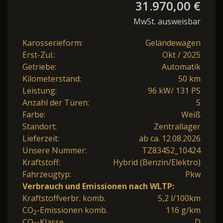
31.970,00 €
MwSt. ausweisbar
Karosserieform:
Geländewagen
Erst-Zul.:
Okt / 2025
Getriebe:
Automatik
Kilometerstand:
50 km
Leistung:
96 kW/ 131 PS
Anzahl der Türen:
5
Farbe:
Weiß
Standort:
Zentrallager
Lieferzeit:
ab ca. 12.08.2026
Unsere Nummer:
TZ83452_10424
Kraftstoff:
Hybrid (Benzin/Elektro)
Fahrzeugtyp:
Pkw
Verbrauch und Emissionen nach WLTP:
Kraftstoffverbr. komb.
5,2 l/100km
CO
-Emissionen komb.
116 g/km
2
CO
-Klasse
D