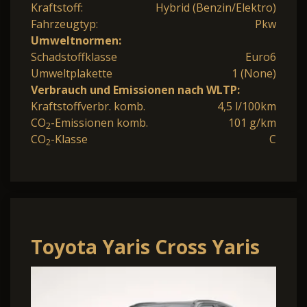
Kraftstoff:
Hybrid (Benzin/Elektro)
Fahrzeugtyp:
Pkw
Umweltnormen:
Schadstoffklasse
Euro6
Umweltplakette
1 (None)
Verbrauch und Emissionen nach WLTP:
Kraftstoffverbr. komb.
4,5 l/100km
CO
-Emissionen komb.
101 g/km
2
CO
-Klasse
C
2
Toyota Yaris Cross Yaris
Cross 1.5-l 130PS HEV
Automatik Style Mat