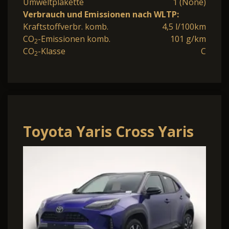
Umweltplakette
1 (None)
Verbrauch und Emissionen nach WLTP:
Kraftstoffverbr. komb.
4,5 l/100km
CO
-Emissionen komb.
101 g/km
2
CO
-Klasse
C
2
Toyota Yaris Cross Yaris
Cross 1.5-l 130PS HEV
Automatik Style Mat