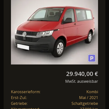
Transporter T6.1
Transporter 2.0 TDI KR,
Sitzheizung, 6-Sitz
29.940,00 €
MwSt. ausweisbar
Karosserieform:
Kombi
Erst-Zul.:
Mai / 2021
Getriebe:
Schaltgetriebe