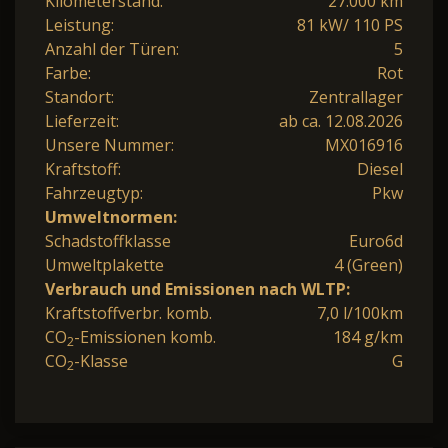
Kilometerstand:
27.000 km
Leistung:
81 kW/ 110 PS
Anzahl der Türen:
5
Farbe:
Rot
Standort:
Zentrallager
Lieferzeit:
ab ca. 12.08.2026
Unsere Nummer:
MX016916
Kraftstoff:
Diesel
Fahrzeugtyp:
Pkw
Umweltnormen:
Schadstoffklasse
Euro6d
Umweltplakette
4 (Green)
Verbrauch und Emissionen nach WLTP:
Kraftstoffverbr. komb.
7,0 l/100km
CO
-Emissionen komb.
184 g/km
2
CO
-Klasse
G
2