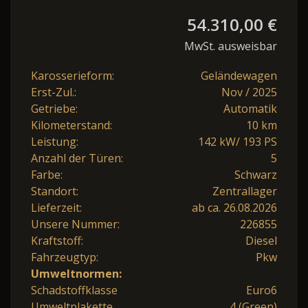
54.310,00 €
MwSt. ausweisbar
Karosserieform:
Geländewagen
Erst-Zul.:
Nov / 2025
Getriebe:
Automatik
Kilometerstand:
10 km
Leistung:
142 kW/ 193 PS
Anzahl der Türen:
5
Farbe:
Schwarz
Standort:
Zentrallager
Lieferzeit:
ab ca. 26.08.2026
Unsere Nummer:
226855
Kraftstoff:
Diesel
Fahrzeugtyp:
Pkw
Umweltnormen:
Schadstoffklasse
Euro6
Umweltplakette
4 (Green)