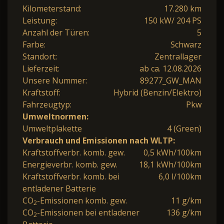
Kilometerstand:
17.280 km
Leistung:
150 kW/ 204 PS
Anzahl der Türen:
5
Farbe:
Schwarz
Standort:
Zentrallager
Lieferzeit:
ab ca. 12.08.2026
Unsere Nummer:
89277_GW_MAN
Kraftstoff:
Hybrid (Benzin/Elektro)
Fahrzeugtyp:
Pkw
Umweltnormen:
Umweltplakette
4 (Green)
Verbrauch und Emissionen nach WLTP:
Kraftstoffverbr. komb. gew.
0,5 kWh/100km
Energieverbr. komb. gew.
18,1 kWh/100km
Kraftstoffverbr. komb. bei
6,0 l/100km
entladener Batterie
CO
-Emissionen komb. gew.
11 g/km
2
CO
-Emissionen bei entladener
136 g/km
2