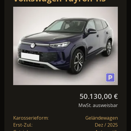
eHybrid Life, AHK,
AreaView, Side, Na
50.130,00 €
MwSt. ausweisbar
Karosserieform:
Geländewagen
Erst-Zul.:
Dez / 2025