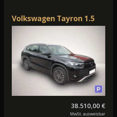
Volkswagen Tayron 1.5
eTSI mHEV DSG*Paket
Discover*IDA*ACC
38.510,00 €
MwSt. ausweisbar