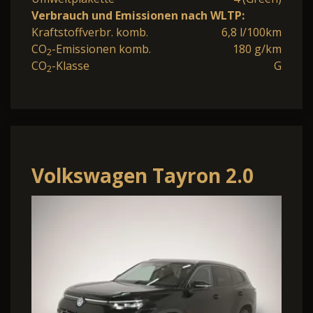
Verbrauch und Emissionen nach WLTP:
Kraftstoffverbr. komb.
6,8 l/100km
CO
-Emissionen komb.
180 g/km
2
CO
-Klasse
G
2
Volkswagen Tayron 2.0
TDI 4Motion Elegance