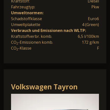
Kraftstoff:
Diesel
Fahrzeugtyp:
Pkw
Umweltnormen:
Schadstoffklasse
Euro6
Umweltplakette
4 (Green)
Verbrauch und Emissionen nach WLTP:
Kraftstoffverbr. komb.
6,5 l/100km
CO
-Emissionen komb.
172 g/km
2
CO
-Klasse
F
2
Volkswagen Tayron
Volkswagen R-Line 2.0
TDI 142 kW (193 PS)