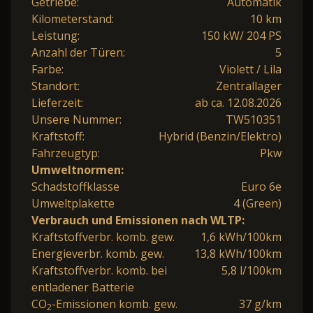
Getriebe:
Automatik
Kilometerstand:
10 km
Leistung:
150 kW/ 204 PS
Anzahl der Türen:
5
Farbe:
Violett / Lila
Standort:
Zentrallager
Lieferzeit:
ab ca. 12.08.2026
Unsere Nummer:
TW510351
Kraftstoff:
Hybrid (Benzin/Elektro)
Fahrzeugtyp:
Pkw
Umweltnormen:
Schadstoffklasse
Euro 6e
Umweltplakette
4 (Green)
Verbrauch und Emissionen nach WLTP:
Kraftstoffverbr. komb. gew.
1,6 kWh/100km
Energieverbr. komb. gew.
13,8 kWh/100km
Kraftstoffverbr. komb. bei
5,8 l/100km
entladener Batterie
CO
-Emissionen komb. gew.
37 g/km
2