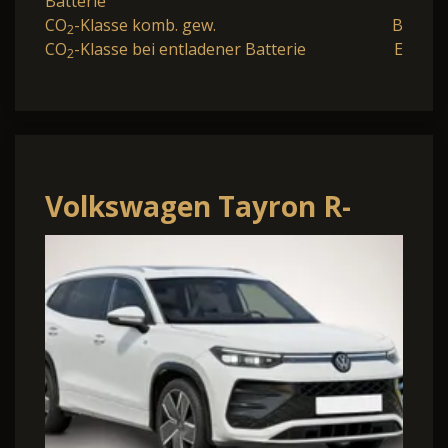
Batterie
CO
-Klasse komb. gew.
B
2
CO
-Klasse bei entladener Batterie
E
2
Volkswagen Tayron R-
Line Volkswagen 2.0 TDI
142 kW (193 PS)