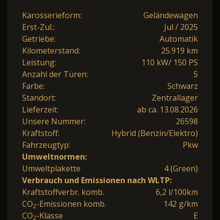
Karosserieform:
Geländewagen
Erst-Zul.:
Jul / 2025
Getriebe:
Automatik
Kilometerstand:
25.919 km
Leistung:
110 kW/ 150 PS
Anzahl der Türen:
5
Farbe:
Schwarz
Standort:
Zentrallager
Lieferzeit:
ab ca. 13.08.2026
Unsere Nummer:
26598
Kraftstoff:
Hybrid (Benzin/Elektro)
Fahrzeugtyp:
Pkw
Umweltnormen:
Umweltplakette
4 (Green)
Verbrauch und Emissionen nach WLTP:
Kraftstoffverbr. komb.
6,2 l/100km
CO
-Emissionen komb.
142 g/km
2
CO
-Klasse
E
2