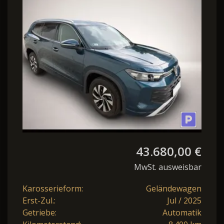
eTSI Prime 7-
Sitzer,LHZ,SHZ,ACC,IQ
Light 11.
43.680,00 €
MwSt. ausweisbar
Karosserieform:
Geländewagen
Erst-Zul.:
Jul / 2025
Getriebe:
Automatik