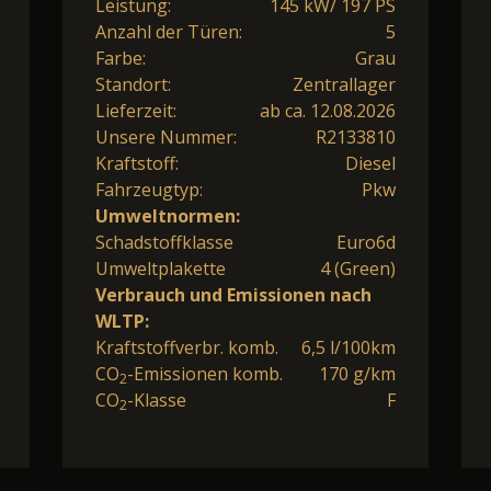
Leistung:
145 kW/ 197 PS
Anzahl der Türen:
5
Farbe:
Grau
Standort:
Zentrallager
Lieferzeit:
ab ca. 12.08.2026
Unsere Nummer:
R2133810
Kraftstoff:
Diesel
Fahrzeugtyp:
Pkw
Umweltnormen:
Schadstoffklasse
Euro6d
Umweltplakette
4 (Green)
Verbrauch und Emissionen nach
WLTP:
Kraftstoffverbr. komb.
6,5 l/100km
CO
-Emissionen komb.
170 g/km
2
CO
-Klasse
F
2