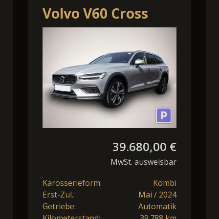
Volvo V60 Cross
Country B4 AWD
Plus LED
Harman/Kardon
39.680,00 €
MwSt. ausweisbar
Karosserieform:
Kombi
Erst-Zul.:
Mai / 2024
Getriebe:
Automatik
Kilometerstand:
39.788 km