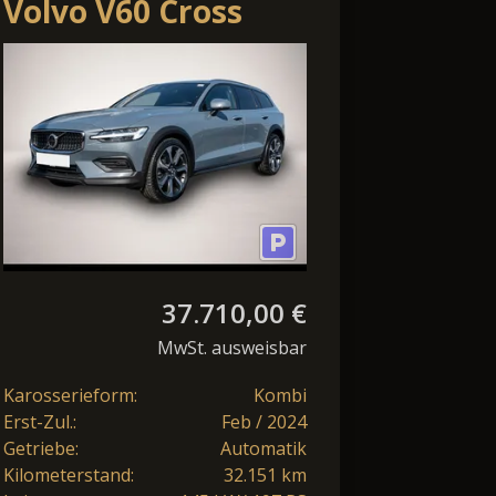
Volvo V60 Cross
Country B4 AWD
Plus LED
Harman/Karon 3
37.710,00 €
MwSt. ausweisbar
Karosserieform:
Kombi
Erst-Zul.:
Feb / 2024
Getriebe:
Automatik
Kilometerstand:
32.151 km