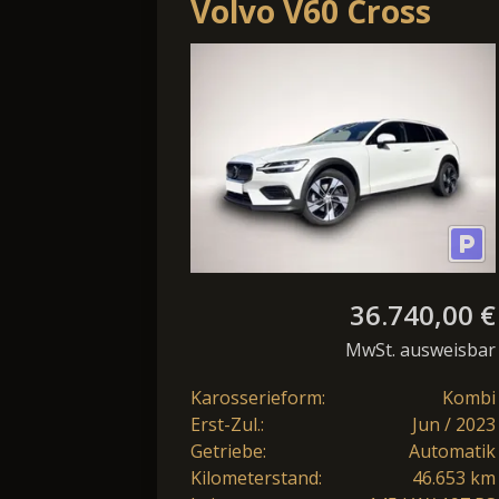
Volvo V60 Cross
Country B4 AWD
Plus
ACC/SHZ/LH/CAM/
36.740,00 €
MwSt. ausweisbar
Karosserieform:
Kombi
Erst-Zul.:
Jun / 2023
Getriebe:
Automatik
Kilometerstand:
46.653 km