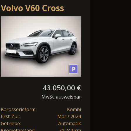
Volvo V60 Cross
Country B4 AWD
Ultimate Pano
Harman/Ka
43.050,00 €
MwSt. ausweisbar
Karosserieform:
Kombi
Erst-Zul.:
Mär / 2024
Getriebe:
Automatik
Kilometerstand:
31.242 km