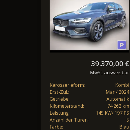
Plus AHK Pano
Harman/Ka
39.370,00 €
MwSt. ausweisbar
Karosserieform:
Kombi
Erst-Zul.:
Mär / 2024
Getriebe:
Automatik
Kilometerstand:
74.262 km
Leistung:
145 kW/ 197 PS
Anzahl der Türen:
5
Farbe:
Blau