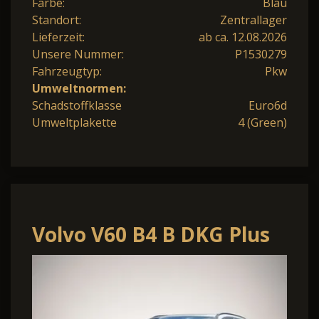
Farbe:
Blau
Standort:
Zentrallager
Lieferzeit:
ab ca. 12.08.2026
Unsere Nummer:
P1530279
Fahrzeugtyp:
Pkw
Umweltnormen:
Schadstoffklasse
Euro6d
Umweltplakette
4 (Green)
Volvo V60 B4 B DKG Plus
Dark Pano*Head-
up*Alarm