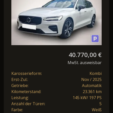
40.770,00 €
MwSt. ausweisbar
Karosserieform:
Kombi
Erst-Zul.:
Nov / 2025
Getriebe:
Automatik
Kilometerstand:
23.361 km
Leistung:
145 kW/ 197 PS
Anzahl der Türen:
5
Farbe:
Weiß