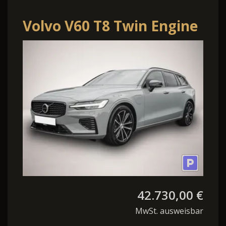
Volvo V60 T8 Twin Engine
AWD Plus Dark Plug-In
LED Har
42.730,00 €
MwSt. ausweisbar