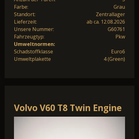
Farbe:
Grau
Standort:
Zentrallager
Lieferzeit:
ab ca. 12.08.2026
Unsere Nummer:
G60761
Fahrzeugtyp:
Pkw
Umweltnormen:
Schadstoffklasse
Euro6
Umweltplakette
4 (Green)
Volvo V60 T8 Twin Engine
Core Recharge
AHK*LED*ShZ*