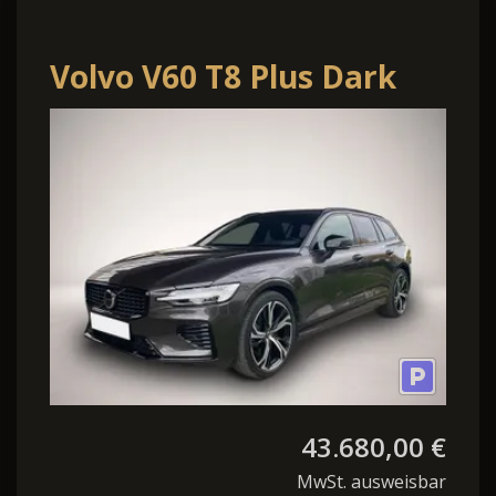
Volvo V60 T8 Plus Dark
AWD*AHK*StHzg*SHZ*MMY
43.680,00 €
MwSt. ausweisbar