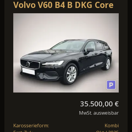
Volvo V60 B4 B DKG Core
Winter-Paket*Alarm
35.500,00 €
MwSt. ausweisbar
Karosserieform:
Kombi