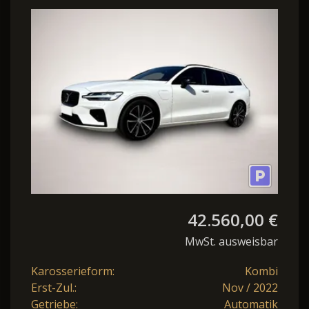
Ultimate Dark Recharge
LED Nav Lede
42.560,00 €
MwSt. ausweisbar
Karosserieform:
Kombi
Erst-Zul.:
Nov / 2022
Getriebe:
Automatik