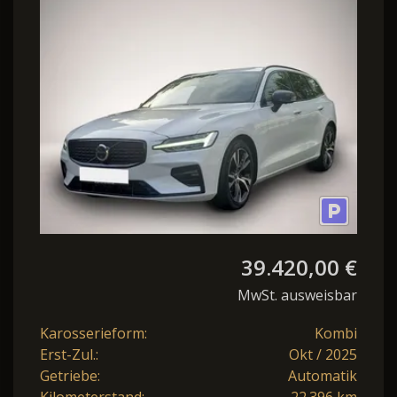
Dark
Pano*HuD*360°View*Mj.26
39.420,00 €
MwSt. ausweisbar
Karosserieform:
Kombi
Erst-Zul.:
Okt / 2025
Getriebe:
Automatik
Kilometerstand:
22.396 km