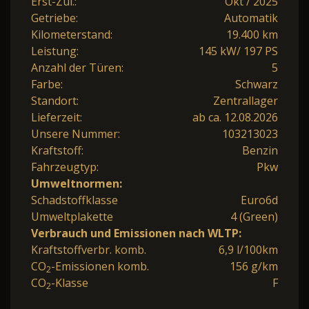
Erst-Zul.:
Okt / 2025
Getriebe:
Automatik
Kilometerstand:
19.400 km
Leistung:
145 kW/ 197 PS
Anzahl der Türen:
5
Farbe:
Schwarz
Standort:
Zentrallager
Lieferzeit:
ab ca. 12.08.2026
Unsere Nummer:
103213023
Kraftstoff:
Benzin
Fahrzeugtyp:
Pkw
Umweltnormen:
Schadstoffklasse
Euro6d
Umweltplakette
4 (Green)
Verbrauch und Emissionen nach WLTP:
Kraftstoffverbr. komb.
6,9 l/100km
CO
-Emissionen komb.
156 g/km
2
CO
-Klasse
F
2