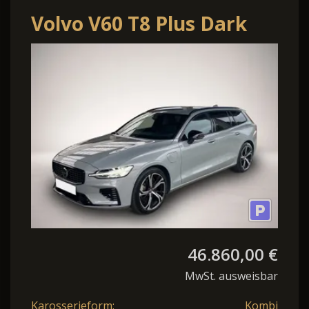
Volvo V60 T8 Plus Dark
Recharge
AWD*AHK*WiPa*MMY*
46.860,00 €
MwSt. ausweisbar
Karosserieform:
Kombi