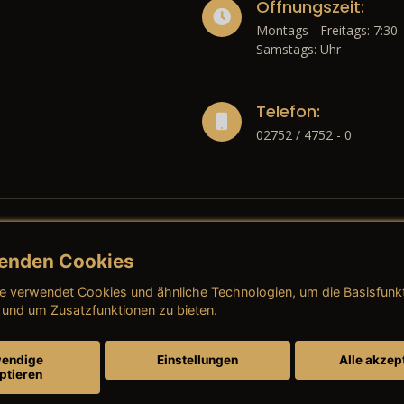
Öffnungszeit:
Montags - Freitags: 7:30 
Samstags: Uhr
Telefon:
02752 / 4752 - 0
enden Cookies
liches
e verwendet Cookies und ähnliche Technologien, um die Basisfunk
ressum
→ AGB (Neuwagen)
→ 
 und um Zusatzfunktionen zu bieten.
nschutzerklärung
→ AGB (Gebrauchtwagen)
→ 
endige
Einstellungen
Alle akzep
ptieren