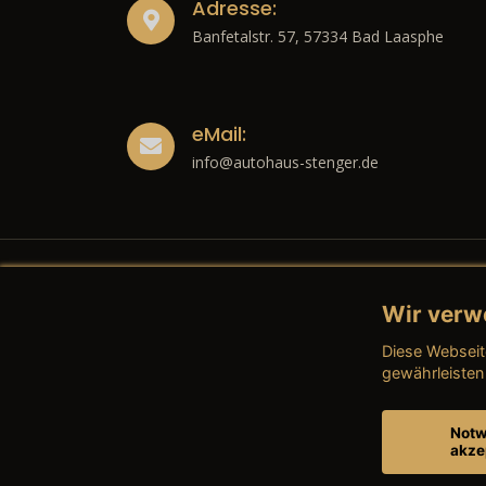
Adresse:
Banfetalstr. 57, 57334 Bad Laasphe
eMail:
info@autohaus-stenger.de
Wir verw
Recht
Diese Webseit
→ Imp
gewährleisten
→ Date
Notw
akze