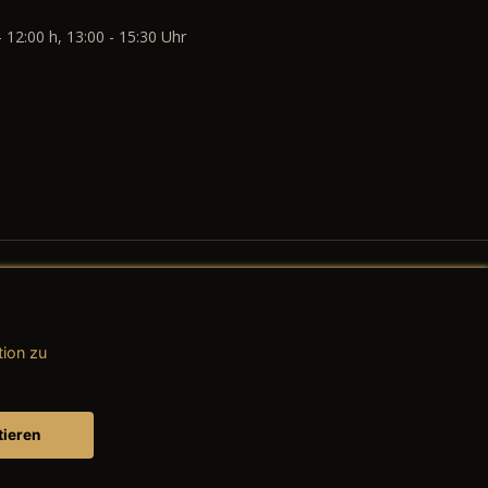
- 12:00 h, 13:00 - 15:30 Uhr
tion zu
AGB (Teile & Zubehör)
AGB (Dienstleistungen)
tieren