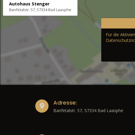
Autohaus Stenger
Banfetalstr. 57, 57334 Bad Laasphe
Für die Aktivi
Datenschutzric
Adresse:
Banfetalstr. 57, 57334 Bad Laasphe