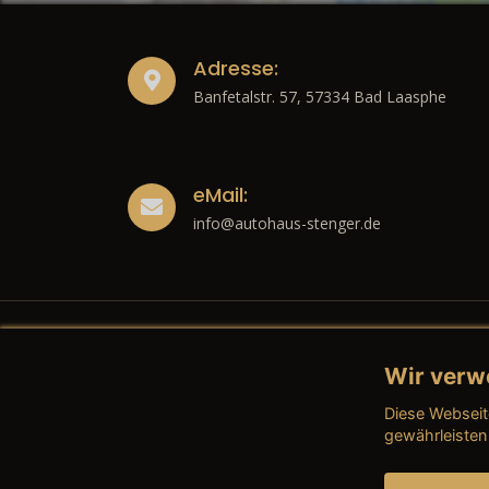
Adresse:
Banfetalstr. 57, 57334 Bad Laasphe
eMail:
info@autohaus-stenger.de
Wir verw
Recht
Diese Webseit
→ Imp
gewährleisten
→ Date