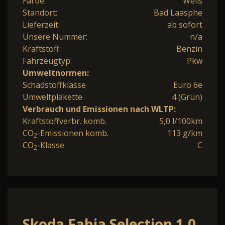
Farbe:
Weiß
Standort:
Bad Laasphe
Lieferzeit:
ab sofort
Unsere Nummer:
n/a
Kraftstoff:
Benzin
Fahrzeugtyp:
Pkw
Umweltnormen:
Schadstoffklasse
Euro 6e
Umweltplakette
4 (Grün)
Verbrauch und Emissionen nach WLTP:
Kraftstoffverbr. komb.
5,0 l/100km
CO
-Emissionen komb.
113 g/km
2
CO
-Klasse
C
2
Skoda Fabia Selection 1.0