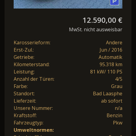
12.590,00 €
MwSt. nicht ausweisbar
Karosserieform:
Andere
Erst-Zul.:
Jun / 2016
Getriebe:
Automatik
Kilometerstand:
95.318 km
Leistung:
81 kW/ 110 PS
Anzahl der Türen:
4/5
Farbe:
Grau
Standort:
Bad Laasphe
Lieferzeit:
ab sofort
Unsere Nummer:
n/a
Kraftstoff:
Benzin
Fahrzeugtyp:
Pkw
Umweltnormen: