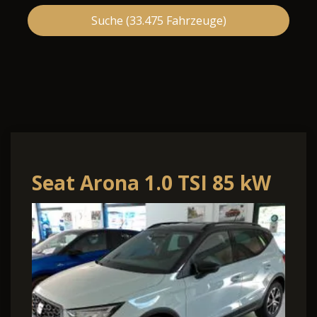
Suche (
33.475
Fahrzeuge)
Seat Arona 1.0 TSI 85 kW
FR Kamera FullLink 5.-
J.Gara