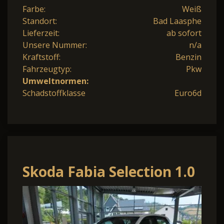
Farbe:
Weiß
Standort:
Bad Laasphe
Lieferzeit:
ab sofort
Unsere Nummer:
n/a
Kraftstoff:
Benzin
Fahrzeugtyp:
Pkw
Umweltnormen:
Schadstoffklasse
Euro6d
Skoda Fabia Selection 1.0
70kw Climatronic
Sitzheizun