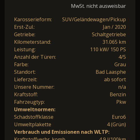
MwSt. nicht ausweisbar
Karosserieform:
SUV/Geländewagen/Pickup
Erst-Zul.:
Jan / 2020
Getriebe:
Schaltgetriebe
Kilometerstand:
31.065 km
Leistung:
110 kW/ 150 PS
Anzahl der Türen:
4/5
Farbe:
Grau
Standort:
Bad Laasphe
Lieferzeit:
ab sofort
Unsere Nummer:
n/a
Kraftstoff:
Benzin
Fahrzeugtyp:
Pkw
Umweltnormen:
Schadstoffklasse
Euro6
Umweltplakette
4 (Grün)
Verbrauch und Emissionen nach WLTP:
Kraftstoffverbr. komb.
4,9 l/100km