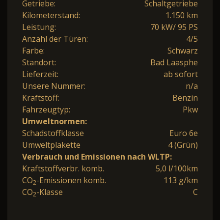
Getriebe:
Schaltgetriebe
Kilometerstand:
1.150 km
Leistung:
70 kW/ 95 PS
Anzahl der Türen:
4/5
Farbe:
Schwarz
Standort:
Bad Laasphe
Lieferzeit:
ab sofort
Unsere Nummer:
n/a
Kraftstoff:
Benzin
Fahrzeugtyp:
Pkw
Umweltnormen:
Schadstoffklasse
Euro 6e
Umweltplakette
4 (Grün)
Verbrauch und Emissionen nach WLTP:
Kraftstoffverbr. komb.
5,0 l/100km
CO
-Emissionen komb.
113 g/km
2
CO
-Klasse
C
2