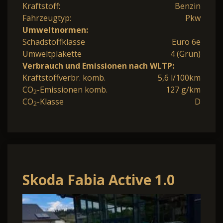
Kraftstoff:
Benzin
Fahrzeugtyp:
Pkw
Umweltnormen:
Schadstoffklasse
Euro 6e
Umweltplakette
4 (Grün)
Verbrauch und Emissionen nach WLTP:
Kraftstoffverbr. komb.
5,6 l/100km
CO
-Emissionen komb.
127 g/km
2
CO
-Klasse
D
2
Skoda Fabia Active 1.0
PDC hinten Klima Winter-
Paket