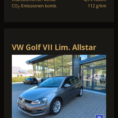
CO
-Emissionen komb.
112 g/km
2
VW Golf VII Lim. Allstar
BMT 1.2 TSi DSG Pano-
Dach