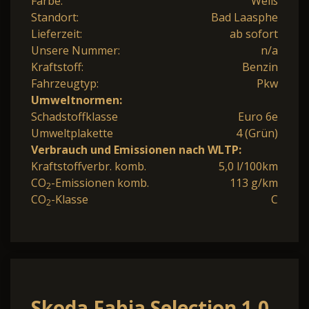
Farbe:
Weiß
Standort:
Bad Laasphe
Lieferzeit:
ab sofort
Unsere Nummer:
n/a
Kraftstoff:
Benzin
Fahrzeugtyp:
Pkw
Umweltnormen:
Schadstoffklasse
Euro 6e
Umweltplakette
4 (Grün)
Verbrauch und Emissionen nach WLTP:
Kraftstoffverbr. komb.
5,0 l/100km
CO
-Emissionen komb.
113 g/km
2
CO
-Klasse
C
2
Skoda Fabia Selection 1.0