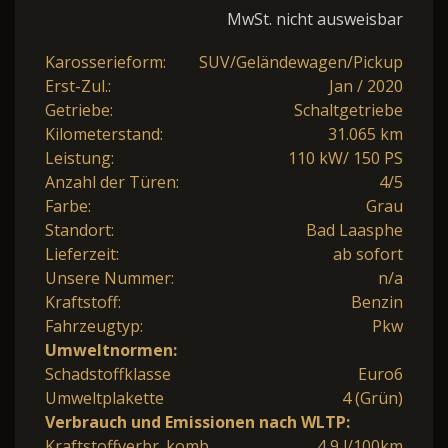
MwSt. nicht ausweisbar
Karosserieform:
SUV/Geländewagen/Pickup
Erst-Zul.:
Jan / 2020
Getriebe:
Schaltgetriebe
Kilometerstand:
31.065 km
Leistung:
110 kW/ 150 PS
Anzahl der Türen:
4/5
Farbe:
Grau
Standort:
Bad Laasphe
Lieferzeit:
ab sofort
Unsere Nummer:
n/a
Kraftstoff:
Benzin
Fahrzeugtyp:
Pkw
Umweltnormen:
Schadstoffklasse
Euro6
Umweltplakette
4 (Grün)
Verbrauch und Emissionen nach WLTP:
Kraftstoffverbr. komb.
4,9 l/100km