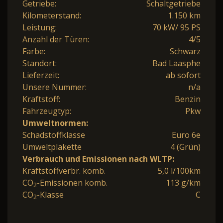
Getriebe:
Schaltgetriebe
Kilometerstand:
1.150 km
Leistung:
70 kW/ 95 PS
Anzahl der Türen:
4/5
Farbe:
Schwarz
Standort:
Bad Laasphe
Lieferzeit:
ab sofort
Unsere Nummer:
n/a
Kraftstoff:
Benzin
Fahrzeugtyp:
Pkw
Umweltnormen:
Schadstoffklasse
Euro 6e
Umweltplakette
4 (Grün)
Verbrauch und Emissionen nach WLTP:
Kraftstoffverbr. komb.
5,0 l/100km
CO
-Emissionen komb.
113 g/km
2
CO
-Klasse
C
2