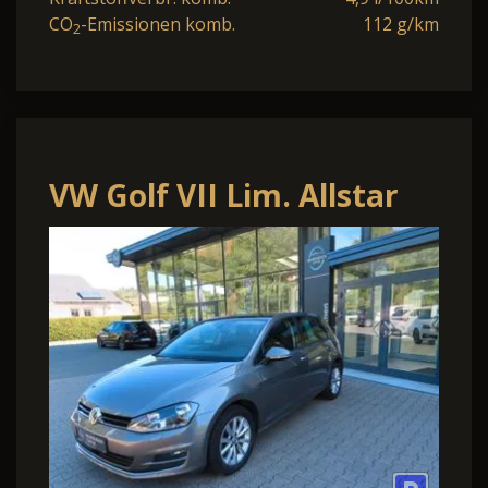
CO
-Emissionen komb.
112 g/km
2
VW Golf VII Lim. Allstar
BMT 1.2 TSi DSG Pano-
Dach