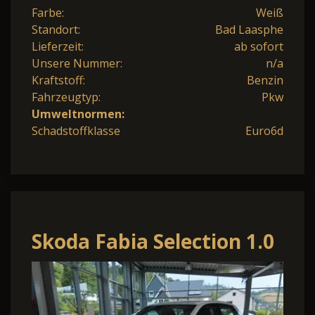
Farbe:
Weiß
Standort:
Bad Laasphe
Lieferzeit:
ab sofort
Unsere Nummer:
n/a
Kraftstoff:
Benzin
Fahrzeugtyp:
Pkw
Umweltnormen:
Schadstoffklasse
Euro6d
Skoda Fabia Selection 1.0
70kw Climatronic
Sitzheizun