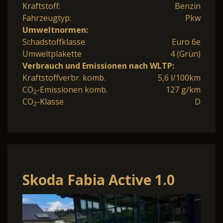
Kraftstoff:
Benzin
Fahrzeugtyp:
Pkw
Umweltnormen:
Schadstoffklasse
Euro 6e
Umweltplakette
4 (Grün)
Verbrauch und Emissionen nach WLTP:
Kraftstoffverbr. komb.
5,6 l/100km
CO
-Emissionen komb.
127 g/km
2
CO
-Klasse
D
2
Skoda Fabia Active 1.0
PDC hinten Klima Winter-
Paket