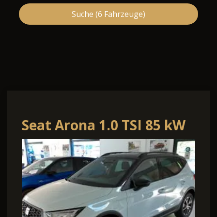
Suche (
6
Fahrzeuge)
Seat Arona 1.0 TSI 85 kW
FR Kamera FullLink 5.-
J.Gara