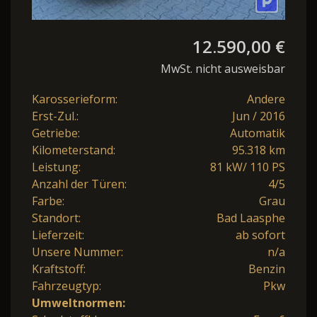
12.590,00 €
MwSt. nicht ausweisbar
Karosserieform:
Andere
Erst-Zul.:
Jun / 2016
Getriebe:
Automatik
Kilometerstand:
95.318 km
Leistung:
81 kW/ 110 PS
Anzahl der Türen:
4/5
Farbe:
Grau
Standort:
Bad Laasphe
Lieferzeit:
ab sofort
Unsere Nummer:
n/a
Kraftstoff:
Benzin
Fahrzeugtyp:
Pkw
Umweltnormen: